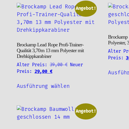
mehrere
Varianten
Angebot!
auf.
Die
Optionen
Brockamp S
können
Polyester, 
Brockamp Lead Rope Profi-Trainer-
auf
Qualität 3,70m 13 mm Polyester mit
Alter Pr
der
Drehkippkarabiner
Preis:
3
Produktseite
Ursprünglicher
Alter Preis:
39,00
€
Neuer
gewählt
Aktueller
Preis
Preis:
29,00
€
Ausfüh
Preis
war:
werden
Dieses
ist:
39,00 €
Ausführung wählen
Produkt
29,00 €.
weist
mehrere
Varianten
Angebot!
auf.
Die