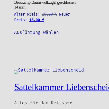
Brockamp Baumwollzügel geschlossen
Optionen
14 mm
können
Ursprünglicher
Alter Preis:
25,00
€
Neuer
auf
Aktueller
Preis
Preis:
15,00
€
der
Preis
war:
Dieses
Produktseite
ist:
25,00 €
Ausführung wählen
Produkt
15,00 €.
gewählt
weist
werden
mehrere
Varianten
auf.
Die
Optionen
können
Sattelkammer Liebenschei
auf
der
Produktseite
Alles für den Reitsport
gewählt