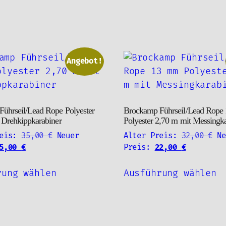
ch
tualität
rtiert
Angebot!
ührseil/Lead Rope Polyester
Brockamp Führseil/Lead Rope
 Drehkippkarabiner
Polyester 2,70 m mit Messingka
Ursprünglicher
Ur
eis:
35,00
€
Neuer
Alter Preis:
32,00
€
Ne
Aktueller
Preis
Aktueller
Pr
5,00
€
Preis:
22,00
€
Preis
war:
Preis
wa
Dieses
D
ist:
35,00 €
ist:
32
rung wählen
Ausführung wählen
Produkt
P
25,00 €.
22,00 €.
weist
w
mehrere
m
Varianten
V