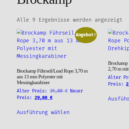
Na
Alle 9 Ergebnisse werden angezeigt
Ak
so
Angebot!
Brockamp F
2,70 m mit
Brockamp Führseil/Lead Rope 3,70 m
aus 13 mm Polyester mit
Alter Pr
Messingkarabiner
Preis:
2
Ursprünglicher
Alter Preis:
39,00
€
Neuer
Aktueller
Preis
Preis:
29,00
€
Ausfüh
Preis
war:
Dieses
ist:
39,00 €
Ausführung wählen
Produkt
29,00 €.
weist