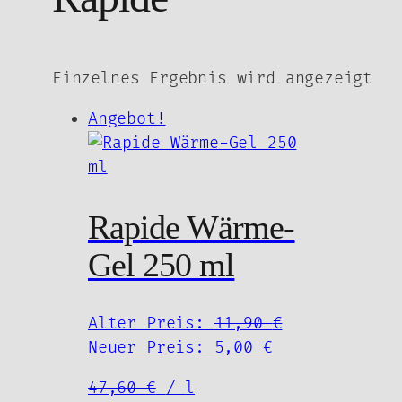
Einzelnes Ergebnis wird angezeigt
Angebot!
Rapide Wärme-
Gel 250 ml
Ursprünglich
Alter Preis:
11,90
€
Aktueller
Preis
Neuer Preis:
5,00
€
Preis
war:
47,60
€
/
l
ist:
11,90 €