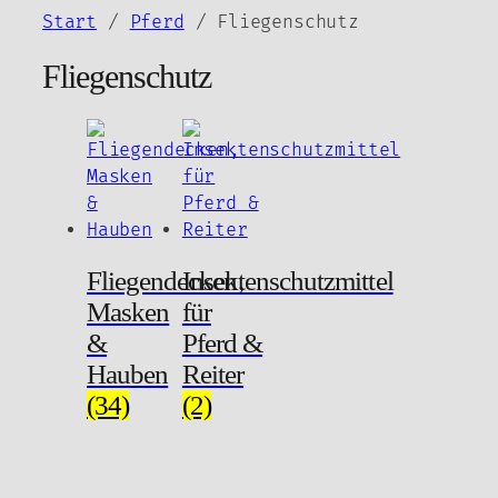
Zum
Start
/
Pferd
/ Fliegenschutz
Inhalt
Fliegenschutz
springen
Fliegendecken,
Insektenschutzmittel
Masken
für
&
Pferd &
Hauben
Reiter
(34)
(2)