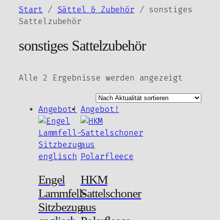
Zum
Start
/
Sättel & Zubehör
/ sonstiges
Inhalt
Sattelzubehör
springen
sonstiges Sattelzubehör
Nach
Alle 2 Ergebnisse werden angezeigt
Aktuali
sortier
Angebot!
Angebot!
Engel
HKM
Lammfell-
Sattelschoner
Sitzbezug
aus