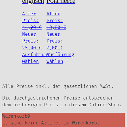
englisch
Polarfleece
Alter
Alter
Preis:
Preis:
44,90
€
13,90
€
Ursprünglicher
Ursprünglicher
Neuer
Neuer
Preis
Preis
Preis:
Preis:
war:
Aktueller
war:
Aktueller
25,00
€
7,00
€
44,90 €
Preis
13,90 €
Preis
Ausführung
Ausführung
Dieses
ist:
Dieses
ist:
wählen
wählen
Produkt
25,00 €.
Produkt
7,00 €.
weist
weist
mehrere
mehrere
Alle Preise inkl. der gesetzlichen MwSt.
Varianten
Varianten
auf.
auf.
Die durchgestrichenen Preise entsprechen
Die
Die
dem bisherigen Preis in diesem Online-Shop.
Optionen
Optionen
können
können
Warenkorb
0
auf
auf
Es sind keine Artikel im Warenkorb.