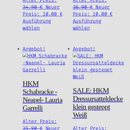
Alter Preis:
Alter Preis:
Ursprünglicher
Ursprünglich
34,90
€
Neuer
38,90
€
Neuer
Preis
Aktueller
Preis
Aktuel
Preis:
10,00
€
Preis:
10,00
€
war:
Preis
war:
Preis
Ausführung
Ausführung
Dieses
34,90 €
ist:
Dieses
38,90 €
ist:
wählen
wählen
Produkt
10,00 €.
Produkt
10,00 
weist
weist
mehrere
mehrere
Angebot!
Angebot!
Varianten
Varianten
auf.
auf.
Die
Die
Optionen
Optionen
HKM
können
können
SALE: HKM
auf
auf
Schabracke -
der
der
Dressursatteldecke
Neapel- Lauria
Produktseite
Produktseite
klein gesteppt
Garrelli
gewählt
gewählt
Weiß
werden
werden
Alter Preis:
Ursprünglicher
35,90
€
Neuer
Alter Preis: