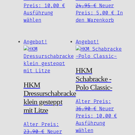
Preis
Aktueller
Ursprünglich
Preis:
10,00
€
24,95
€
Neuer
war:
Preis
Preis
Aktuell
Ausführung
Preis:
5,00
€
In
Dieses
35,90 €
ist:
war:
Preis
wählen
den Warenkorb
Produkt
10,00 €.
24,95 €
ist:
weist
5,00 €.
mehrere
Angebot!
Angebot!
Varianten
auf.
Die
HKM
Optionen
können
Schabracke -
HKM
auf
Polo Classic-
der
Dressurschabracke
Produktseite
klein gesteppt
Alter Preis:
gewählt
Ursprünglich
36,90
€
Neuer
mit Litze
werden
Preis
Aktuel
Preis:
10,00
€
war:
Preis
Ausführung
Alter Preis:
Dieses
36,90 €
ist:
wählen
Ursprünglicher
23,90
€
Neuer