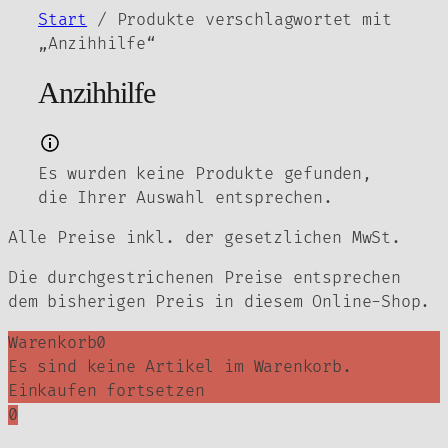
Zum
Start
/ Produkte verschlagwortet mit
Inhalt
„Anzihhilfe“
springen
Anzihhilfe
Es wurden keine Produkte gefunden,
die Ihrer Auswahl entsprechen.
Alle Preise inkl. der gesetzlichen MwSt.
Die durchgestrichenen Preise entsprechen
dem bisherigen Preis in diesem Online-Shop.
Warenkorb
0
Es sind keine Artikel im Warenkorb.
Einkaufen fortsetzen
0