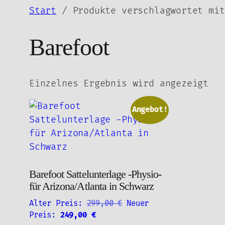
Zum
Start
/ Produkte verschlagwortet mit
Inhalt
springen
Barefoot
Einzelnes Ergebnis wird angezeigt
Angebot!
Barefoot Sattelunterlage -Physio-
für Arizona/Atlanta in Schwarz
Ursprünglicher
Alter Preis:
299,00
€
Neuer
Aktueller
Preis
Preis:
249,00
€