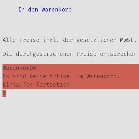
Preis
war:
ist:
299,00 €
In den Warenkorb
249,00 €.
Alle Preise inkl. der gesetzlichen MwSt.
Die durchgestrichenen Preise entsprechen
Warenkorb
0
Es sind keine Artikel im Warenkorb.
Einkaufen fortsetzen
0