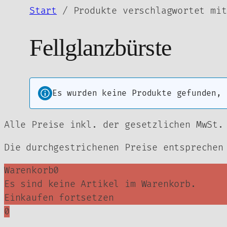
Zum
Start
/ Produkte verschlagwortet mit
Inhalt
springen
Fellglanzbürste
Es wurden keine Produkte gefunden, 
Alle Preise inkl. der gesetzlichen MwSt.
Die durchgestrichenen Preise entsprechen
Warenkorb
0
Es sind keine Artikel im Warenkorb.
Einkaufen fortsetzen
0