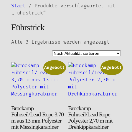
Zum
Start
/ Produkte verschlagwortet mit
Inhalt
„Führstrick“
springen
Führstrick
Nach
Alle 3 Ergebnisse werden angezeigt
Aktuali
sortier
Angebot!
Angebot!
Brockamp
Brockamp
Führseil/Lead Rope 3,70
Führseil/Lead Rope
m aus 13 mm Polyester
Polyester 2,70 m mit
mit Messingkarabiner
Drehkippkarabiner