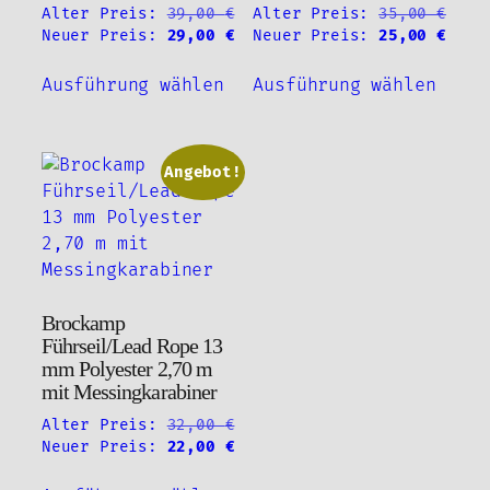
Alter Preis:
39,00
€
Alter Preis:
35,00
€
Ursprünglicher
Aktueller
Ursprünglicher
Aktu
Neuer Preis:
29,00
€
Neuer Preis:
25,00
€
Preis
Preis
Preis
Prei
Dieses
Diese
war:
ist:
war:
ist:
Ausführung wählen
Ausführung wählen
Produkt
Produ
39,00 €
29,00 €.
35,00 €
25,0
weist
weist
mehrere
mehre
Varianten
Varia
Angebot!
auf.
auf.
Die
Die
Optionen
Optio
können
könne
auf
auf
Brockamp
der
der
Führseil/Lead Rope 13
Produktseite
Produ
mm Polyester 2,70 m
gewählt
gewäh
mit Messingkarabiner
werden
werde
Alter Preis:
32,00
€
Ursprünglicher
Aktueller
Neuer Preis:
22,00
€
Preis
Preis
Dieses
war:
ist: