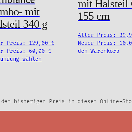
mit Halsteil 
werden
mbo- mit
155 cm
lsteil 340 g
er
Alter Preis:
39,
Ursprünglicher
er Preis:
129,00
€
Neuer Preis:
10,
Aktueller
Preis
er Preis:
60,00
€
den Warenkorb
Dieses
Preis
war:
führung wählen
Produkt
ist:
129,00 €
weist
60,00 €.
mehrere
Varianten
auf.
 dem bisherigen Preis in diesem Online-Sho
Die
Optionen
können
auf