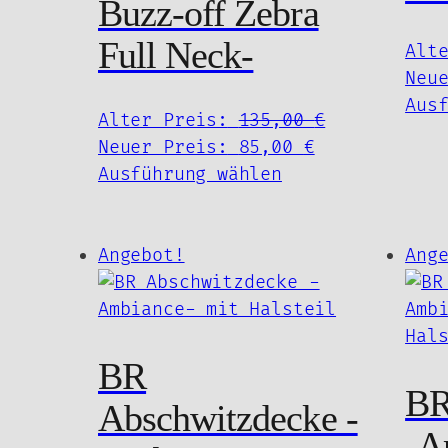
Buzz-off Zebra
Full Neck-
Alt
Neu
Aus
Ursprünglic
Alter Preis:
135,00
€
Aktueller
Preis
Neuer Preis:
85,00
€
Dieses
Preis
war:
Ausführung wählen
Produkt
ist:
135,00 €
weist
85,00 €.
mehrere
Angebot!
Ang
Varianten
auf.
Die
Optionen
BR
können
BR
Abschwitzdecke -
auf
-A
der