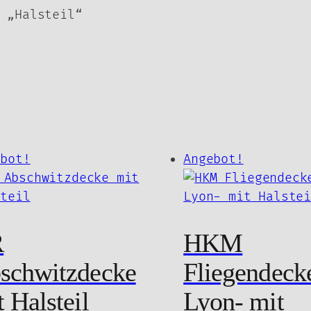
 „Halsteil“
ch
tualität
ebot!
Angebot!
rtiert
R
HKM
schwitzdecke
Fliegendecke
 Halsteil
Lyon- mit