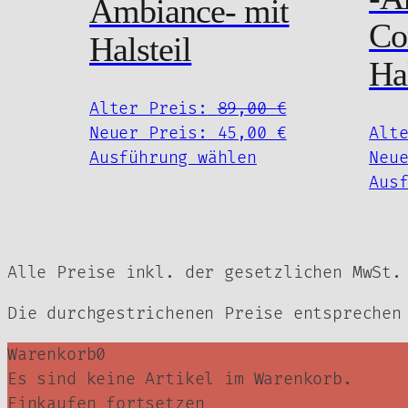
Ambiance- mit
Produktseite
Co
Halsteil
gewählt
Ha
werden
Ursprünglich
Alter Preis:
89,00
€
Preis
Aktueller
Neuer Preis:
45,00
€
Alt
Dieses
war:
Preis
Ausführung wählen
Neu
Produkt
89,00 €
ist:
Aus
weist
45,00 €.
mehrere
Varianten
Alle Preise inkl. der gesetzlichen MwSt.
auf.
Die
Die durchgestrichenen Preise entsprechen
Optionen
können
Warenkorb
0
auf
Es sind keine Artikel im Warenkorb.
der
Einkaufen fortsetzen