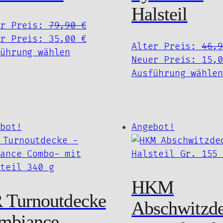
Halsteil
Ursprünglicher
er Preis:
79,90
€
Preis
Aktueller
er Preis:
35,00
€
Alter Preis:
46,
Dieses
war:
Preis
führung wählen
her
Neuer Preis:
15,
Produkt
79,90 €
ist:
Ausführung wähle
weist
35,00 €.
mehrere
Varianten
auf.
ebot!
Angebot!
Die
Optionen
können
auf
HKM
der
 Turnoutdecke
Produktseite
Abschwitzd
gewählt
mbiance