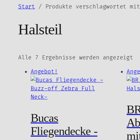
Zum
Start
/ Produkte verschlagwortet mit
Inhalt
springen
Halsteil
Na
Alle 7 Ergebnisse werden angezeigt
Ak
Angebot!
Ang
so
B
Bucas
Ab
Fliegendecke -
mit