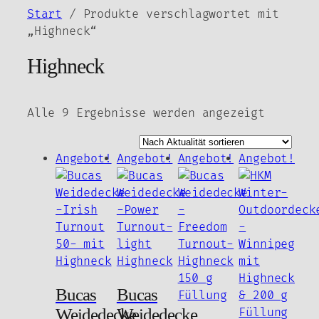
Zum
Start
/ Produkte verschlagwortet mit
Inhalt
„Highneck“
springen
Highneck
Nach
Alle 9 Ergebnisse werden angezeigt
Aktuali
sortier
Angebot!
Angebot!
Angebot!
Angebot!
Bucas
Bucas
Weidedecke
Weidedecke