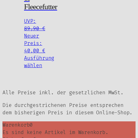
Fleecefutter
UVP:
89,90
€
Ursprünglicher
Neuer
Preis
Preis:
war:
Aktueller
40,00
€
89,90 €
Preis
Ausführung
Dieses
ist:
wählen
Produkt
40,00 €.
weist
mehrere
Alle Preise inkl. der gesetzlichen MwSt.
Varianten
auf.
Die durchgestrichenen Preise entsprechen
Die
dem bisherigen Preis in diesem Online-Shop.
Optionen
können
Warenkorb
0
auf
Es sind keine Artikel im Warenkorb.