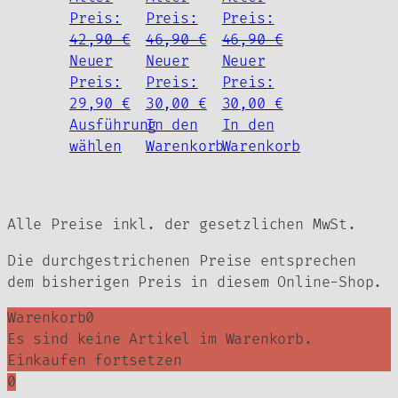
Preis:
Preis:
Preis:
42,90
€
46,90
€
46,90
€
Ursprünglicher
Ursprünglicher
Ursprünglicher
Neuer
Neuer
Neuer
Preis
Preis
Preis
Preis:
Preis:
Preis:
war:
Aktueller
war:
Aktueller
war:
Aktueller
29,90
€
30,00
€
30,00
€
42,90 €
Preis
46,90 €
Preis
46,90 €
Preis
Ausführung
In den
In den
Dieses
ist:
ist:
ist:
wählen
Warenkorb
Warenkorb
Produkt
29,90 €.
30,00 €.
30,00 €.
weist
mehrere
Alle Preise inkl. der gesetzlichen MwSt.
Varianten
auf.
Die durchgestrichenen Preise entsprechen
Die
dem bisherigen Preis in diesem Online-Shop.
Optionen
können
Warenkorb
0
auf
Es sind keine Artikel im Warenkorb.
der
Einkaufen fortsetzen
Produktseite
0