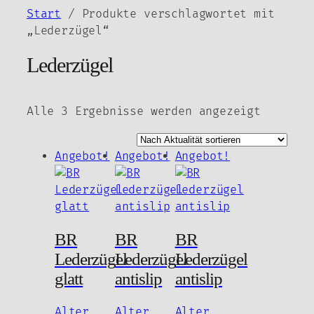
Zum
Start
/ Produkte verschlagwortet mit
Inhalt
„Lederzügel“
springen
Lederzügel
Nach
Alle 3 Ergebnisse werden angezeigt
Aktuali
sortier
Angebot!
Angebot!
Angebot!
BR
BR
BR
Lederzügel
Lederzügel
Lederzügel
glatt
antislip
antislip
Alter
Alter
Alter