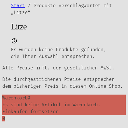
Zum
Start
/ Produkte verschlagwortet mit
Inhalt
„Litze“
springen
Litze
Es wurden keine Produkte gefunden,
die Ihrer Auswahl entsprechen.
Alle Preise inkl. der gesetzlichen MwSt.
Die durchgestrichenen Preise entsprechen
dem bisherigen Preis in diesem Online-Shop.
Warenkorb
0
Es sind keine Artikel im Warenkorb.
Einkaufen fortsetzen
0