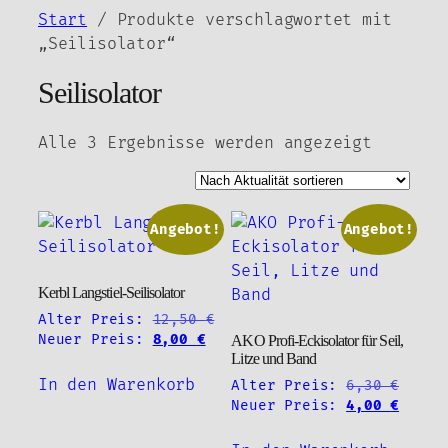
Zum
Start
/ Produkte verschlagwortet mit
Inhalt
„Seilisolator“
springen
Seilisolator
Nach
Alle 3 Ergebnisse werden angezeigt
Aktuali
sortier
Angebot!
Angebot!
Kerbl Langstiel-Seilisolator
Alter Preis:
12,50
€
Ursprünglicher
Aktueller
Neuer Preis:
8,00
€
AKO Profi-Eckisolator für Seil,
Litze und Band
Preis
Preis
war:
ist:
In den Warenkorb
Urspr
Alter Preis:
6,30
€
12,50 €
8,00 €.
Preis
Aktue
Neuer Preis:
4,00
€
war:
Preis
6,30 
ist: