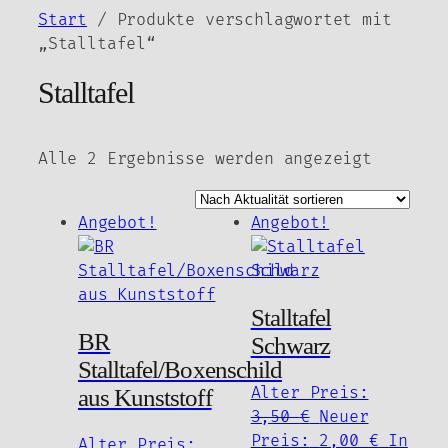
Zum
Start
/ Produkte verschlagwortet mit
Inhalt
„Stalltafel“
springen
Stalltafel
Nach
Alle 2 Ergebnisse werden angezeigt
Aktuali
sortier
Angebot!
Angebot!
Stalltafel
BR
Schwarz
Stalltafel/Boxenschild
Alter Preis:
aus Kunststoff
Ursprüngliche
3,50
€
Neuer
Preis
Aktuell
Preis:
2,00
€
In
Alter Preis: