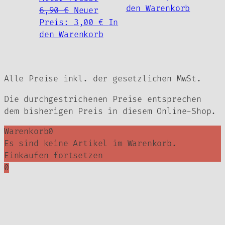
war:
Preis
den Warenkorb
Ursprünglicher
6,90
€
Neuer
3,50 €
ist:
Preis
Aktueller
Preis:
3,00
€
In
2,00 €.
war:
Preis
den Warenkorb
6,90 €
ist:
3,00 €.
Alle Preise inkl. der gesetzlichen MwSt.
Die durchgestrichenen Preise entsprechen
dem bisherigen Preis in diesem Online-Shop.
Warenkorb
0
Es sind keine Artikel im Warenkorb.
Einkaufen fortsetzen
0