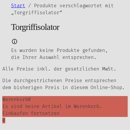
Zum
Start
/ Produkte verschlagwortet mit
Inhalt
„Torgriffisolator“
springen
Torgriffisolator
Es wurden keine Produkte gefunden,
die Ihrer Auswahl entsprechen.
Alle Preise inkl. der gesetzlichen MwSt.
Die durchgestrichenen Preise entsprechen
dem bisherigen Preis in diesem Online-Shop.
Warenkorb
0
Es sind keine Artikel im Warenkorb.
Einkaufen fortsetzen
0