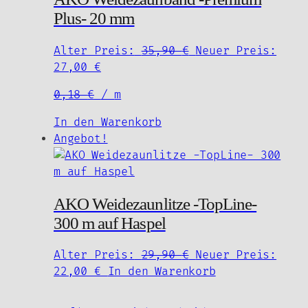
Plus- 20 mm
Die
Optionen
können
Ursprünglicher
Alter Preis:
35,90
€
Neuer Preis:
auf
Aktueller
Preis
27,00
€
der
Preis
war:
0,18
€
/
m
Produktseite
ist:
35,90 €
gewählt
27,00 €.
In den Warenkorb
werden
Angebot!
AKO Weidezaunlitze -TopLine-
300 m auf Haspel
Ursprünglicher
Alter Preis:
29,90
€
Neuer Preis:
Aktueller
Preis
22,00
€
In den Warenkorb
Preis
war:
ist:
29,90 €