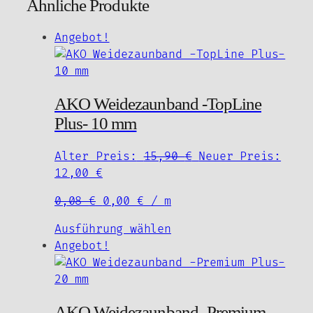
Ähnliche Produkte
Angebot!
AKO Weidezaunband -TopLine
Plus- 10 mm
Ursprünglicher
Alter Preis:
15,90
€
Neuer Preis:
Aktueller
Preis
12,00
€
Preis
war:
Ursprünglicher
Aktueller
0,08
€
0,00
€
/
m
ist:
15,90 €
Preis
Preis
12,00 €.
Dieses
Ausführung wählen
war:
ist:
Produkt
Angebot!
0,08 €
0,00 €.
weist
mehrere
Varianten
AKO Weidezaunband -Premium
auf.