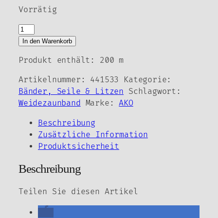
Vorrätig
AKO
Weidezaunband
In den Warenkorb
-
Produkt enthält: 200
m
PremiumLine-
12,5
Artikelnummer:
441533
Kategorie:
mm
Bänder, Seile & Litzen
Schlagwort:
Menge
Weidezaunband
Marke:
AKO
Beschreibung
Zusätzliche Information
Produktsicherheit
Beschreibung
Teilen Sie diesen Artikel