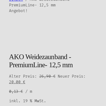
PremiumLine- 12,5 mm
Angebot!
AKO Weidezaunband -
PremiumLine- 12,5 mm
Ursprünglicher
Alter Preis:
26,90
€
Neuer Preis:
Aktueller
Preis
20,00
€
Preis
war:
0,13
€
/
m
ist:
26,90 €
20,00 €.
inkl. 19 % MwSt.