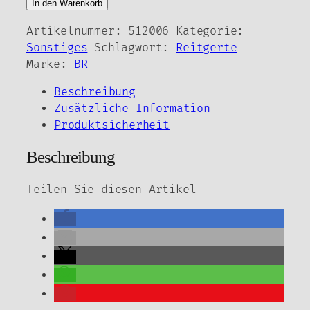
Dressurgerte
In den Warenkorb
-
Artikelnummer:
512006
Kategorie:
Andromeda-
Sonstiges
Schlagwort:
Reitgerte
110
Marke:
BR
cm
&
Beschreibung
120
Zusätzliche Information
cm
Produktsicherheit
Menge
Beschreibung
Teilen Sie diesen Artikel