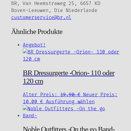
BR, Van Heemstraweg 25, 6657 KD
Boven-Leeuwen, Die Niederlande
customerservice@br.nl
Ähnliche Produkte
Angebot!
BR Dressurgerte -Orion- 110 oder
120 cm
Ursprünglicher
Alter Preis:
19,90
€
Neuer Preis:
Aktueller
Preis
Dieses
10,00
€
Ausführung wählen
Preis
war:
Produkt
ist:
19,90 €
weist
10,00 €.
mehrere
Noble Outfitters -On the go Band-
Varianten