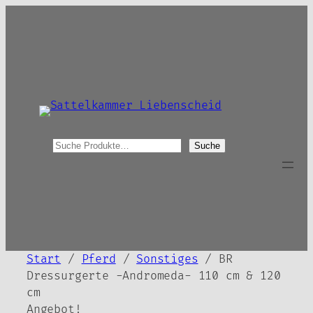
Zum
Inhalt
springen
S
Suche
u
c
h
e
Start
/
Pferd
/
Sonstiges
/ BR
Dressurgerte -Andromeda- 110 cm & 120
cm
Angebot!