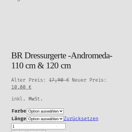
BR Dressurgerte -Andromeda-
110 cm & 120 cm
Ursprünglicher
Alter Preis:
17,90
€
Neuer Preis:
Aktueller
Preis
10,00
€
Preis
war:
inkl. MwSt.
ist:
17,90 €
10,00 €.
Farbe
Länge
Zurücksetzen
BR