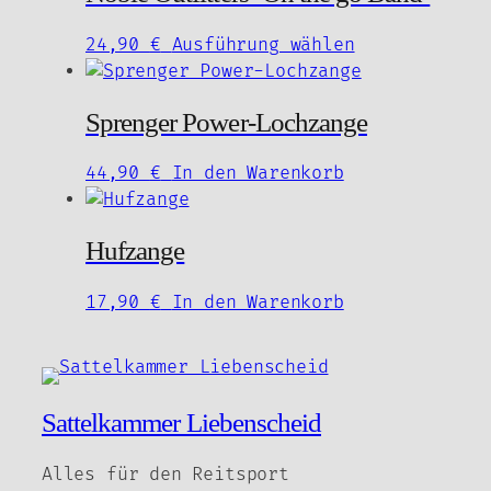
auf.
Dieses
24,90
€
Ausführung wählen
Die
Produkt
Optionen
weist
können
Sprenger Power-Lochzange
mehrere
auf
Varianten
der
44,90
€
In den Warenkorb
auf.
Produktseite
Die
gewählt
Optionen
werden
Hufzange
können
auf
17,90
€
In den Warenkorb
der
Produktseite
gewählt
werden
Sattelkammer Liebenscheid
Alles für den Reitsport