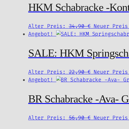
29,90 €
HKM Schabracke -Kont
Ursprünglic
Alter Preis:
34,90
€
Neuer Preis
Preis
Angebot!
war:
34,90 €
SALE: HKM Springschab
Ursprünglic
Alter Preis:
22,90
€
Neuer Preis
Preis
Angebot!
war:
22,90 €
BR Schabracke -Ava- 
Ursprünglic
Alter Preis:
56,90
€
Neuer Preis
Preis