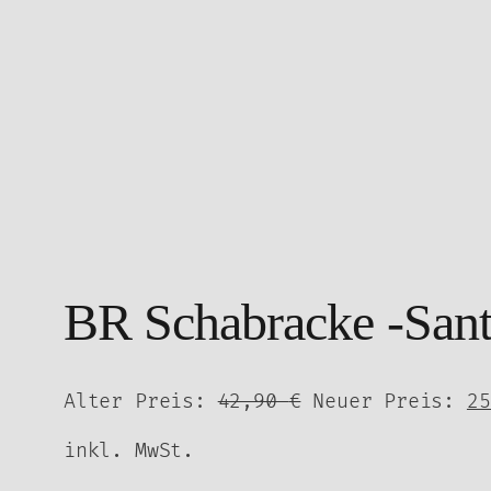
BR Schabracke -San
Ursprünglicher
Alter Preis:
42,90
€
Neuer Preis:
2
Preis
inkl. MwSt.
war:
42,90 €