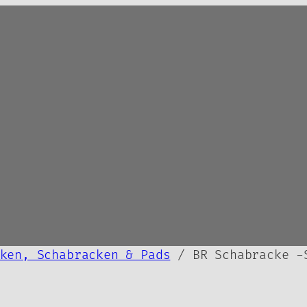
ken, Schabracken & Pads
/ BR Schabracke -S