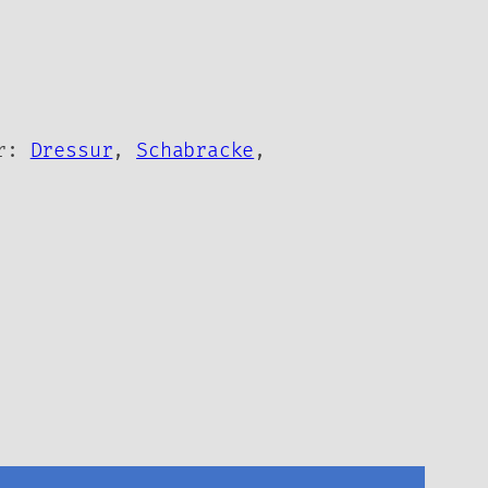
er:
Dressur
,
Schabracke
,