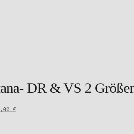
tana- DR & VS 2 Größe
Aktueller
5,00
€
Preis
ist:
25,00 €.