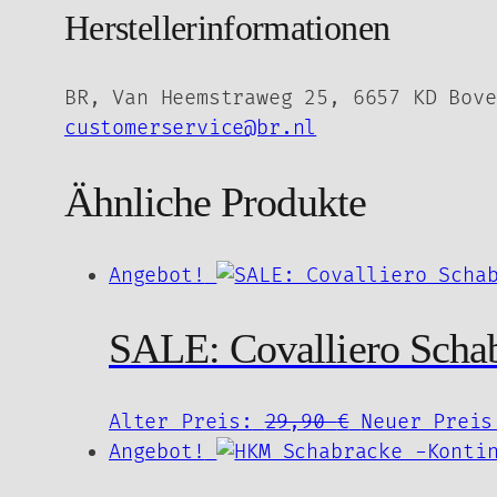
Herstellerinformationen
BR, Van Heemstraweg 25, 6657 KD Bove
customerservice@br.nl
Ähnliche Produkte
Angebot!
SALE: Covalliero Sch
Ursprünglic
Alter Preis:
29,90
€
Neuer Preis
Preis
Angebot!
war: