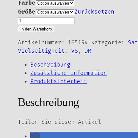
Farbe
Größe
Zurücksetzen
BR
Schabracke
In den Warenkorb
-
Artikelnummer:
165194
Kategorie:
Sat
Santana-
Vielseitigkeit
,
VS
,
DR
DR
&
Beschreibung
VS
Zusätzliche Information
2
Produktsicherheit
Größen
Menge
Beschreibung
Teilen Sie diesen Artikel