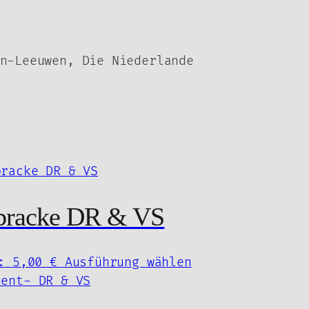
n-Leeuwen, Die Niederlande
abracke DR & VS
her
Aktueller
Dieses
:
5,00
€
Ausführung wählen
Preis
Produkt
ist:
weist