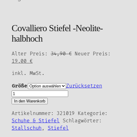
Covalliero Stiefel -Neolite-
halbhoch
Ursprünglicher
Alter Preis:
34,90
€
Neuer Preis:
Aktueller
Preis
19,00
€
Preis
war:
inkl. MwSt.
ist:
34,90 €
19,00 €.
Größe
Zurücksetzen
Covalliero
Stiefel
In den Warenkorb
-
Artikelnummer:
321019
Kategorie:
Neolite-
Schuhe & Stiefel
Schlagwörter:
halbhoch
Stallschuh
,
Stiefel
Menge