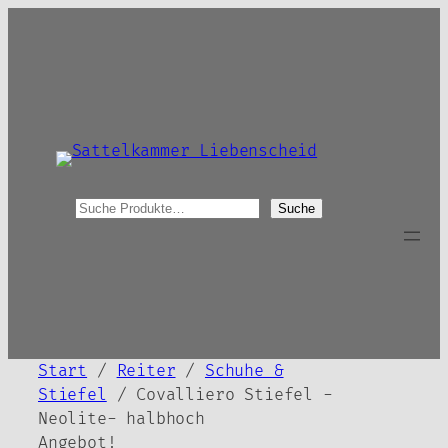
Zum
Inhalt
springen
S
Suche
u
c
h
e
Start
/
Reiter
/
Schuhe &
Stiefel
/ Covalliero Stiefel -
Neolite- halbhoch
Angebot!