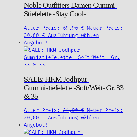
Noble Outfitters Damen Gummi-
Stiefelette -Stay Cool-
Ursprünglicher
Alter Preis:
69,90
€
Neuer Preis:
Aktueller
Preis
Dieses
30,00
€
Ausführung wählen
Preis
war:
Produkt
Angebot!
ist:
69,90 €
weist
30,00 €.
mehrere
Varianten
auf.
SALE: HKM Jodhpur-
Die
Gummistiefelette -Soft/Weit- Gr. 33
Optionen
können
& 35
auf
der
Ursprünglicher
Alter Preis:
34,90
€
Neuer Preis:
Produktseite
Aktueller
Preis
Dieses
20,00
€
Ausführung wählen
gewählt
Preis
war:
Produkt
Angebot!
werden
ist:
34,90 €
weist