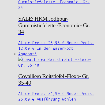
20,00 €.
mehrere
Varianten
auf.
SALE: HKM Jodhpur-
Die
Gummistiefelette -Economic- Gr.
Optionen
können
34
auf
der
Ursprünglicher
Alter Preis:
23,95
€
Neuer Preis:
Produktseite
Aktueller
Preis
12,00
€
In den Warenkorb
gewählt
Preis
war:
Angebot!
werden
ist:
23,95 €
12,00 €.
Covalliero Reitstiefel -Flexo- Gr.
35-40
Ursprünglicher
Alter Preis:
54,90
€
Neuer Preis:
Aktueller
Preis
Dieses
25,00
€
Ausführung wählen
Preis
war:
Produkt