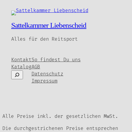
ist:
54,90 €
weist
25,00 €.
mehrere
Varianten
Sattelkammer Liebenscheid
auf.
Die
Alles für den Reitsport
Optionen
können
auf
Kontakt
So findest Du uns
der
Katalog
AGB
Produktseite
Suchen
Datenschutz
gewählt
Impressum
werden
Alle Preise inkl. der gesetzlichen MwSt.
Die durchgestrichenen Preise entsprechen