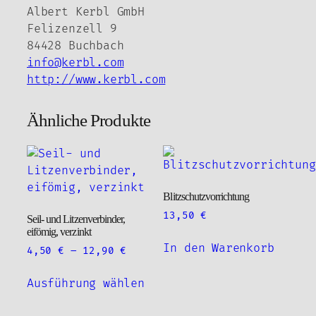
Albert Kerbl GmbH
Felizenzell 9
84428 Buchbach
info@kerbl.com
http://www.kerbl.com
Ähnliche Produkte
Blitzschutzvorrichtung
13,50
€
Seil- und Litzenverbinder,
eifömig, verzinkt
In den Warenkorb
4,50
€
–
12,90
€
Dieses
Ausführung wählen
Produkt
weist