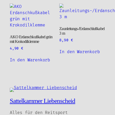
mehrere
Varianten
auf.
Die
Optionen
Zaunleitungs-/Erdanschlußkabel
können
3 m
AKO Erdanschkußkabel grün
auf
8,90
€
mit Krokodilklemme
der
4,90
€
Produktseite
In den Warenkorb
gewählt
In den Warenkorb
werden
Sattelkammer Liebenscheid
Alles für den Reitsport