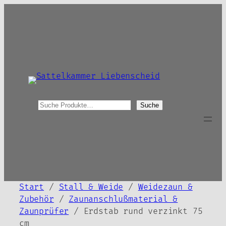
Zum
Inhalt
springen
S
Suche
u
c
h
e
Start
/
Stall & Weide
/
Weidezaun &
Zubehör
/
Zaunanschlußmaterial &
Zaunprüfer
/ Erdstab rund verzinkt 75
cm