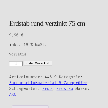
Erdstab rund verzinkt 75 cm
9,90
€
inkl. 19 % MwSt.
Vorrätig
Erdstab
In den Warenkorb
rund
verzinkt
Artikelnummer:
44619
Kategorie:
75
Zaunanschlußmaterial & Zaunprüfer
cm
Schlagwörter:
Erde
,
Erdstab
Marke:
Menge
AKO