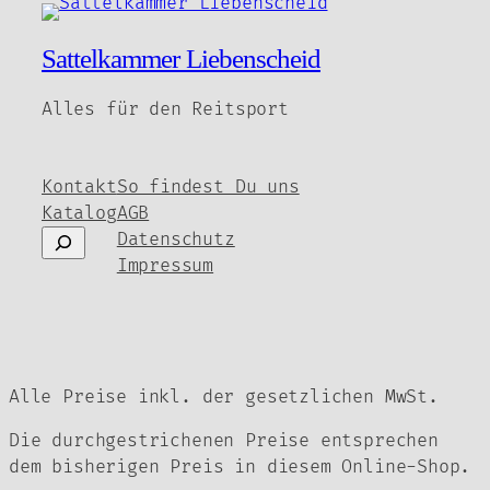
mehrere
Varianten
Sattelkammer Liebenscheid
auf.
Die
Alles für den Reitsport
Optionen
können
auf
Kontakt
So findest Du uns
der
Katalog
AGB
Produktseite
Suchen
Datenschutz
gewählt
Impressum
werden
Alle Preise inkl. der gesetzlichen MwSt.
Die durchgestrichenen Preise entsprechen
dem bisherigen Preis in diesem Online-Shop.