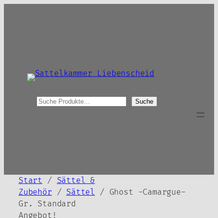
Zum
Inhalt
springen
S
Suche
u
c
h
e
Start
/
Sättel &
Zubehör
/
Sättel
/ Ghost -Camargue-
Gr. Standard
Angebot!