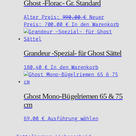
Ghost -Florac- Gr. Standard
Ursprünglicher
Alter Preis:
990,00
€
Neuer
Aktueller
Preis
Preis:
700,00
€
In den Warenkorb
Preis
war:
ist:
990,00 €
700,00 €.
Grandeur -Spezial- für Ghost Sättel
180,40
€
In den Warenkorb
Ghost Mono-Bügelriemen 65 & 75
cm
Dieses
69,00
€
Ausführung wählen
Produkt
weist