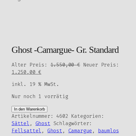
Ghost -Camargue- Gr. Standard
Ursprünglicher
Alter Preis:
1.550,00
€
Neuer Preis:
Aktueller
Preis
1.250,00
€
Preis
war:
inkl. 19 % MwSt.
ist:
1.550,00 €
1.250,00 €.
Nur noch 1 vorrätig
Ghost
In den Warenkorb
-
Artikelnummer:
4602
Kategorien:
Camargue-
Sättel
,
Ghost
Schlagwörter:
Gr.
Fellsattel
,
Ghost
,
Camargue
,
baumlos