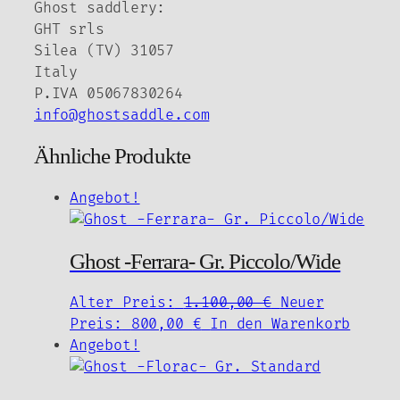
Ghost saddlery:
GHT srls
Silea (TV) 31057
Italy
P.IVA 05067830264
info@ghostsaddle.com
Ähnliche Produkte
Angebot!
Ghost -Ferrara- Gr. Piccolo/Wide
Ursprüngliche
Alter Preis:
1.100,00
€
Neuer
Aktueller
Preis
Preis:
800,00
€
In den Warenkorb
Preis
war:
Angebot!
ist:
1.100,00 €
800,00 €.