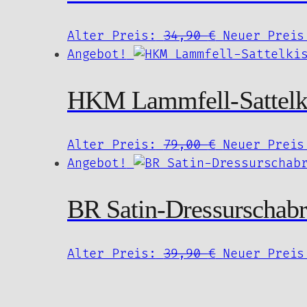
Ursprünglic
Alter Preis:
34,90
€
Neuer Preis
Preis
Angebot!
war:
34,90 €
HKM Lammfell-Sattelk
Ursprünglic
Alter Preis:
79,00
€
Neuer Preis
Preis
Angebot!
war:
79,00 €
BR Satin-Dressurschab
Ursprünglic
Alter Preis:
39,90
€
Neuer Preis
Preis
war: