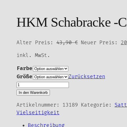
HKM Schabracke -Cl
Ursprünglicher
Alter Preis:
43,90
€
Neuer Preis:
2
Preis
inkl. MwSt.
war:
43,90 €
Farbe
Größe
Zurücksetzen
HKM
Schabracke
In den Warenkorb
-
Artikelnummer:
13189
Kategorie:
Satt
Classic
Vielseitigkeit
Polo-
VS
Beschreibung