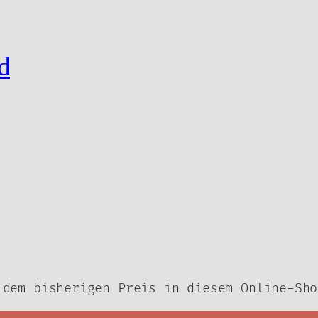
20,00 €.
auf
der
Produktseite
d
gewählt
werden
 dem bisherigen Preis in diesem Online-Sho