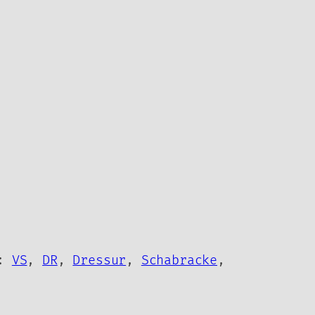
r:
VS
,
DR
,
Dressur
,
Schabracke
,