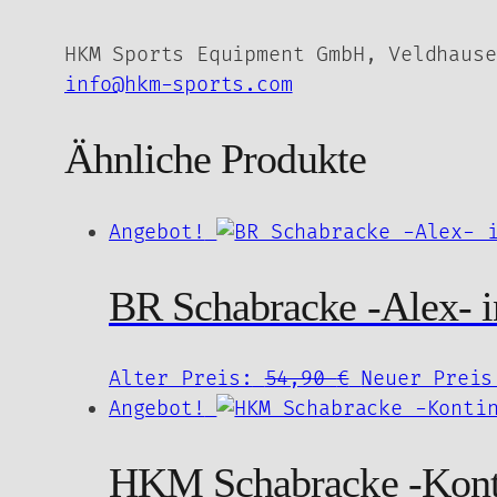
HKM Sports Equipment GmbH, Veldhause
info@hkm-sports.com
Ähnliche Produkte
Angebot!
BR Schabracke -Alex- i
Ursprünglic
Alter Preis:
54,90
€
Neuer Preis
Preis
Angebot!
war:
54,90 €
HKM Schabracke -Kont