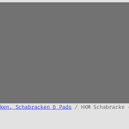
ken, Schabracken & Pads
/ HKM Schabracke 