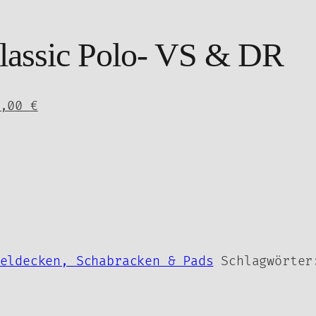
assic Polo- VS & DR
Aktueller
0,00
€
Preis
ist:
20,00 €.
eldecken, Schabracken & Pads
Schlagwörte