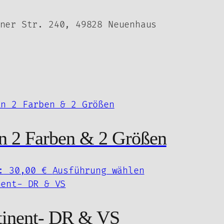
ner Str. 240, 49828 Neuenhaus
n 2 Farben & 2 Größen
her
Aktueller
Dieses
:
30,00
€
Ausführung wählen
Preis
Produkt
ist:
weist
30,00 €.
mehrere
inent- DR & VS