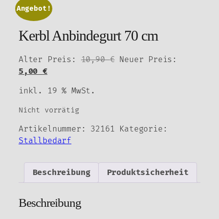
Angebot!
Kerbl Anbindegurt 70 cm
Ursprünglicher
Alter Preis:
10,90
€
Neuer Preis:
Aktueller
Preis
5,00
€
Preis
war:
inkl. 19 % MwSt.
ist:
10,90 €
5,00 €.
Nicht vorrätig
Artikelnummer:
32161
Kategorie:
Stallbedarf
Beschreibung
Produktsicherheit
Beschreibung