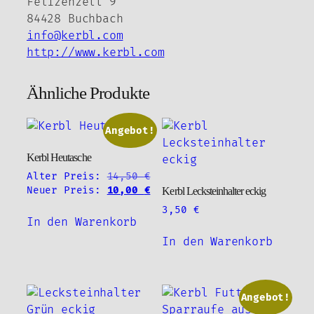
Felizenzell 9
84428 Buchbach
info@kerbl.com
http://www.kerbl.com
Ähnliche Produkte
Angebot!
Kerbl Heutasche
Alter Preis:
14,50
€
Ursprünglicher
Aktueller
Neuer Preis:
10,00
€
Kerbl Lecksteinhalter eckig
Preis
Preis
3,50
€
war:
ist:
In den Warenkorb
14,50 €
10,00 €.
In den Warenkorb
Angebot!