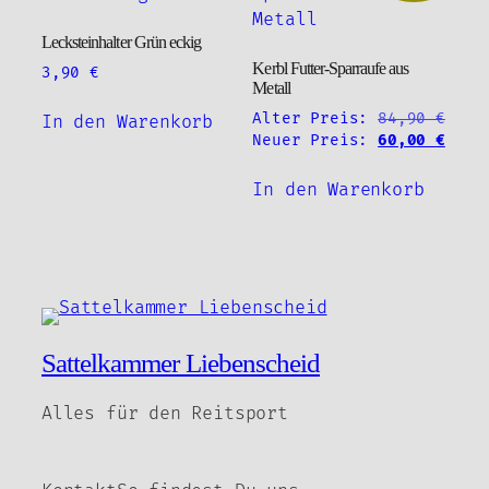
Lecksteinhalter Grün eckig
Kerbl Futter-Sparraufe aus
3,90
€
Metall
Alter Preis:
84,90
€
In den Warenkorb
Ursprünglicher
Aktu
Neuer Preis:
60,00
€
Preis
Prei
war:
ist:
In den Warenkorb
84,90 €
60,0
Sattelkammer Liebenscheid
Alles für den Reitsport