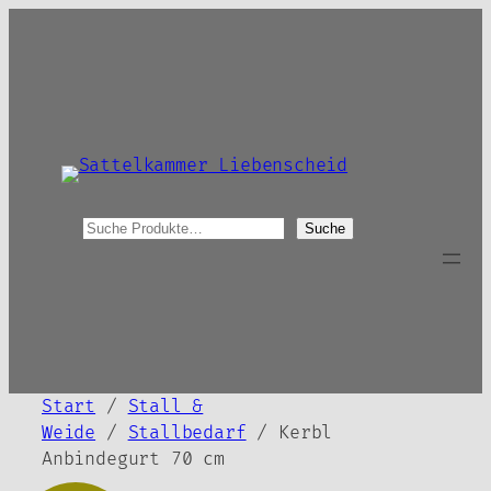
Zum
Inhalt
springen
S
Suche
u
c
h
e
Start
/
Stall &
Weide
/
Stallbedarf
/ Kerbl
Anbindegurt 70 cm