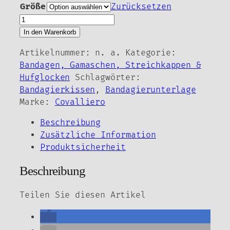
Größe
Zurücksetzen
Kerbl/Covalliero
Bandagierunterlagen
In den Warenkorb
2
Artikelnummer:
n. a.
Kategorie:
Farben
Bandagen, Gamaschen, Streichkappen &
2
Hufglocken
Schlagwörter:
Größen
Bandagierkissen
,
Bandagierunterlage
Menge
Marke:
Covalliero
Beschreibung
Zusätzliche Information
Produktsicherheit
Beschreibung
Teilen Sie diesen Artikel