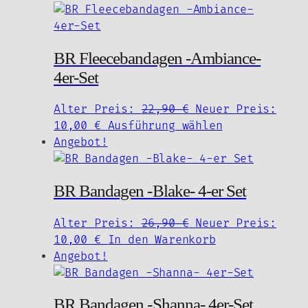
ist:
22,90 €
weist
10,00 €.
mehrere
Varianten
BR Fleecebandagen -Ambiance-
auf.
4er-Set
Die
Optionen
können
Ursprünglicher
Alter Preis:
22,90
€
Neuer Preis:
auf
Aktueller
Preis
Dieses
10,00
€
Ausführung wählen
der
Preis
war:
Produkt
Angebot!
Produktseite
ist:
22,90 €
weist
gewählt
10,00 €.
mehrere
BR Bandagen -Blake- 4-er Set
werden
Varianten
auf.
Ursprünglicher
Alter Preis:
26,90
€
Neuer Preis:
Die
Aktueller
Preis
10,00
€
In den Warenkorb
Optionen
Preis
war:
Angebot!
können
ist:
26,90 €
auf
10,00 €.
der
BR Bandagen -Shanna- 4er-Set
Produktseite