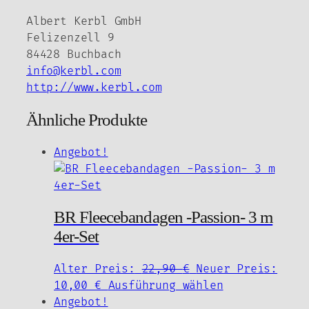
Albert Kerbl GmbH
Felizenzell 9
84428 Buchbach
info@kerbl.com
http://www.kerbl.com
Ähnliche Produkte
Angebot!
BR Fleecebandagen -Passion- 3 m
4er-Set
Ursprünglicher
Alter Preis:
22,90
€
Neuer Preis:
Aktueller
Preis
Dieses
10,00
€
Ausführung wählen
Preis
war:
Produkt
Angebot!