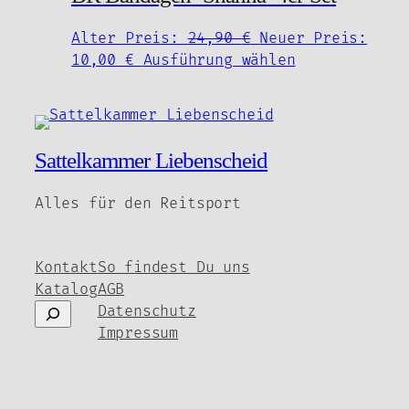
gewählt
Ursprünglicher
Alter Preis:
24,90
€
Neuer Preis:
werden
Aktueller
Preis
Dieses
10,00
€
Ausführung wählen
Preis
war:
Produkt
ist:
24,90 €
weist
10,00 €.
mehrere
Varianten
Sattelkammer Liebenscheid
auf.
Die
Alles für den Reitsport
Optionen
können
auf
Kontakt
So findest Du uns
der
Katalog
AGB
Produktseite
Suchen
Datenschutz
gewählt
Impressum
werden