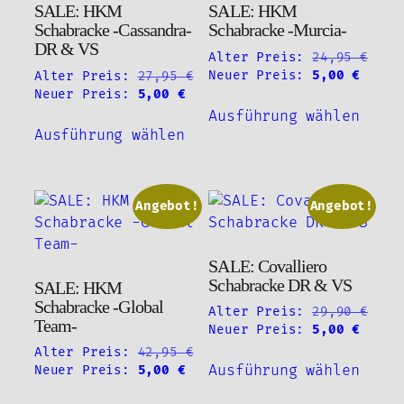
SALE: HKM
SALE: HKM
Produktseite
Schabracke -Cassandra-
Schabracke -Murcia-
gewählt
DR & VS
Alter Preis:
24,95
€
werden
Ursprünglicher
Aktue
Neuer Preis:
5,00
€
Alter Preis:
27,95
€
Preis
Preis
Ursprünglicher
Aktueller
Neuer Preis:
5,00
€
Diese
war:
ist:
Preis
Preis
Ausführung wählen
Dieses
Produ
24,95 €
5,00 
war:
ist:
Ausführung wählen
Produkt
weist
27,95 €
5,00 €.
weist
mehre
mehrere
Varia
Varianten
Angebot!
Angebot!
auf.
auf.
Die
Die
Optio
SALE: Covalliero
Optionen
könne
Schabracke DR & VS
SALE: HKM
können
auf
Schabracke -Global
Alter Preis:
29,90
€
auf
der
Team-
Ursprünglicher
Aktue
Neuer Preis:
5,00
€
der
Produ
Preis
Preis
Alter Preis:
42,95
€
Diese
Produktseite
gewäh
war:
ist:
Ursprünglicher
Aktueller
Ausführung wählen
Neuer Preis:
5,00
€
Produ
gewählt
werde
29,90 €
5,00 
Preis
Preis
Dieses
weist
werden