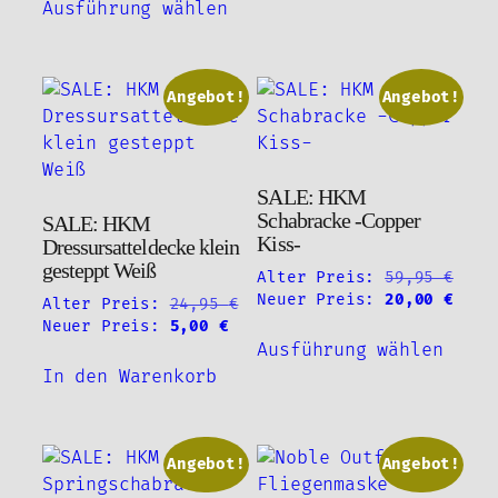
war:
ist:
Ausführung wählen
Produkt
mehre
42,95 €
5,00 €.
weist
Varia
mehrere
auf.
Varianten
Angebot!
Angebot!
Die
auf.
Optio
Die
könne
Optionen
auf
SALE: HKM
können
der
Schabracke -Copper
SALE: HKM
auf
Produ
Kiss-
Dressursatteldecke klein
der
gewäh
gesteppt Weiß
Alter Preis:
59,95
€
Produktseite
werde
Ursprünglicher
Aktu
Neuer Preis:
20,00
€
Alter Preis:
24,95
€
gewählt
Preis
Prei
Ursprünglicher
Aktueller
Neuer Preis:
5,00
€
Diese
werden
war:
ist:
Preis
Preis
Ausführung wählen
Produ
59,95 €
20,0
war:
ist:
In den Warenkorb
weist
24,95 €
5,00 €.
mehre
Varia
auf.
Angebot!
Angebot!
Die