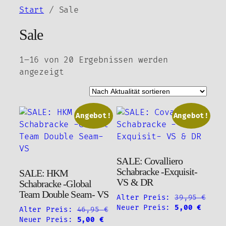
Zum
Start
/ Sale
Inhalt
Sale
springen
1–16 von 20 Ergebnissen werden
Nach
angezeigt
Aktualität
sortiert
Angebot!
Angebot!
SALE: Covalliero
Schabracke -Exquisit-
SALE: HKM
VS & DR
Schabracke -Global
Team Double Seam- VS
Alter Preis:
39,95
€
Ursprünglicher
Aktue
Neuer Preis:
5,00
€
Alter Preis:
46,95
€
Preis
Preis
Ursprünglicher
Aktueller
Neuer Preis:
5,00
€
Diese