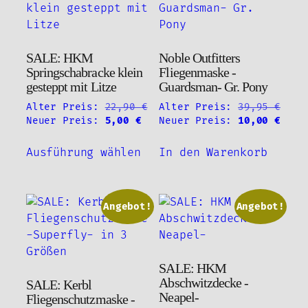
Optio
könne
auf
SALE: HKM
Noble Outfitters
der
Springschabracke klein
Fliegenmaske -
Produ
gesteppt mit Litze
Guardsman- Gr. Pony
gewäh
Alter Preis:
22,90
€
Alter Preis:
39,95
€
werde
Ursprünglicher
Aktueller
Ursprünglicher
Aktu
Neuer Preis:
5,00
€
Neuer Preis:
10,00
€
Preis
Preis
Preis
Prei
Dieses
war:
ist:
war:
ist:
Ausführung wählen
In den Warenkorb
Produkt
22,90 €
5,00 €.
39,95 €
10,0
weist
mehrere
Varianten
Angebot!
Angebot!
auf.
Die
Optionen
SALE: HKM
können
Abschwitzdecke -
SALE: Kerbl
auf
Neapel-
Fliegenschutzmaske -
der