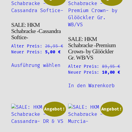
auf.
Die
Die
Optio
Optionen
könne
SALE: HKM
können
auf
Schabracke -Cassandra
auf
der
Softice-
SALE: HKM
der
Produ
Schabracke -Premium
Alter Preis:
26,95
€
Produktseite
gewäh
Crown- by Glööckler
Ursprünglicher
Aktueller
Neuer Preis:
5,00
€
gewählt
werde
Gr. WB/VS
Preis
Preis
Dieses
werden
war:
ist:
Ausführung wählen
Alter Preis:
89,95
€
Produkt
26,95 €
5,00 €.
Ursprünglicher
Aktu
Neuer Preis:
10,00
€
weist
Preis
Prei
mehrere
war:
ist:
In den Warenkorb
Varianten
89,95 €
10,0
auf.
Die
Angebot!
Angebot!
Optionen
können
auf
der