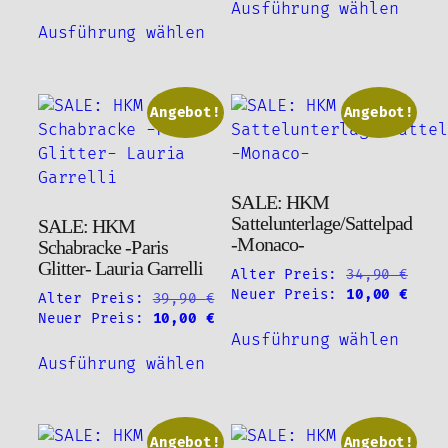
war:
ist:
Preis
Preis
Ausführung wählen
Dieses
Produ
39,95 €
5,00 
war:
ist:
Ausführung wählen
Produkt
weist
46,95 €
5,00 €.
weist
mehre
mehrere
Varia
Varianten
auf.
Angebot!
Angebot!
auf.
Die
Die
Optio
Optionen
könne
SALE: HKM
können
auf
Sattelunterlage/Sattelpad
SALE: HKM
auf
der
-Monaco-
Schabracke -Paris
der
Produ
Glitter- Lauria Garrelli
Alter Preis:
34,90
€
Produktseite
gewäh
Ursprünglicher
Aktu
Neuer Preis:
10,00
€
Alter Preis:
39,90
€
gewählt
werde
Preis
Prei
Ursprünglicher
Aktueller
Neuer Preis:
10,00
€
Diese
werden
war:
ist:
Preis
Preis
Ausführung wählen
Dieses
Produ
34,90 €
10,0
war:
ist:
Ausführung wählen
Produkt
weist
39,90 €
10,00 €.
weist
mehre
mehrere
Varia
Varianten
auf.
Angebot!
Angebot!