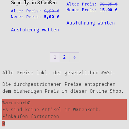
Superfly- in 3 Größen
Alter Preis:
79,95
€
Produktseite
Ursprünglicher
Aktu
Neuer Preis:
15,00
€
Ursprünglicher
Alter Preis:
9,90
€
gewählt
Preis
Prei
Preis
Aktueller
Neuer Preis:
5,00
€
Diese
werden
war:
ist:
war:
Preis
Ausführung wählen
Dieses
Produ
79,95 €
15,0
9,90 €
ist:
Ausführung wählen
Produkt
weist
5,00 €.
weist
mehre
mehrere
Varia
Varianten
auf.
1
2
→
auf.
Die
Die
Optio
Alle Preise inkl. der gesetzlichen MwSt.
Optionen
könne
können
auf
Die durchgestrichenen Preise entsprechen
auf
der
dem bisherigen Preis in diesem Online-Shop.
der
Produ
Produktseite
gewäh
Warenkorb
0
gewählt
werde
Es sind keine Artikel im Warenkorb.
werden
Einkaufen fortsetzen
0