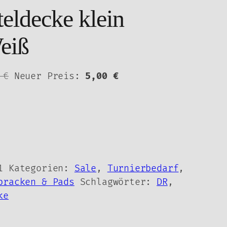
teldecke klein
eiß
Ursprünglicher
Aktueller
5
€
Neuer Preis:
5,00
€
Preis
Preis
war:
ist:
24,95 €
5,00 €.
1
Kategorien:
Sale
,
Turnierbedarf
,
bracken & Pads
Schlagwörter:
DR
,
ke