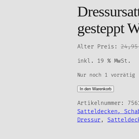
Dressursat
gesteppt W
Alter Preis:
24,9
inkl. 19 % MwSt.
Nur noch 1 vorrätig
SALE:
In den Warenkorb
HKM
Artikelnummer:
756
Dressursatteldecke
Satteldecken, Scha
klein
Dressur
,
Satteldec
gesteppt
Weiß
Menge