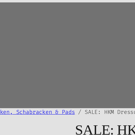
ken, Schabracken & Pads
/ SALE: HKM Dressu
SALE: H