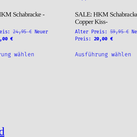
KM Schabracke -
SALE: HKM Schabracke
Copper Kiss-
Ursprünglicher
Ur
eis:
24,95
€
Neuer
Alter Preis:
59,95
€
Ne
Aktueller
Preis
Aktueller
Pr
5,00
€
Preis:
20,00
€
Preis
war:
Preis
wa
Dieses
D
ist:
24,95 €
ist:
59
rung wählen
Ausführung wählen
Produkt
P
5,00 €.
20,00 €.
weist
w
mehrere
m
Varianten
V
auf.
a
Die
D
Optionen
O
können
k
auf
a
d
der
d