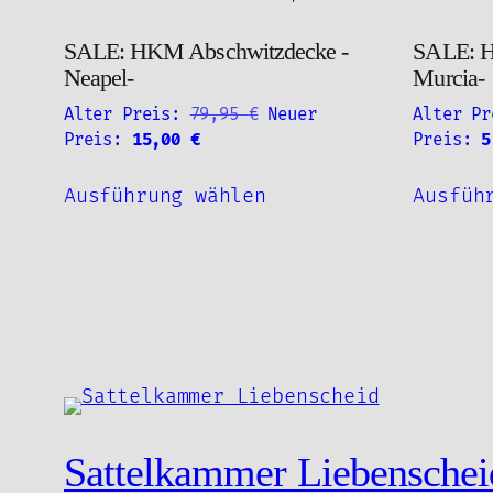
SALE: HKM Abschwitzdecke -
SALE: H
Neapel-
Murcia-
Ursprünglicher
Alter Preis:
79,95
€
Neuer
Alter Pr
Aktueller
Preis
Preis:
15,00
€
Preis:
Preis
war:
Dieses
ist:
79,95 €
Ausführung wählen
Ausfüh
Produkt
15,00 €.
weist
mehrere
Varianten
auf.
Die
Optionen
können
auf
Sattelkammer Liebenschei
der