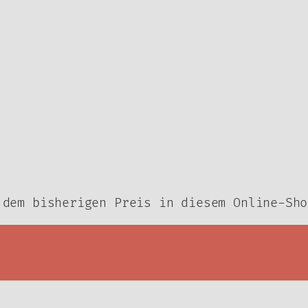
Produktseite
P
gewählt
g
werden
w
 dem bisherigen Preis in diesem Online-Sho