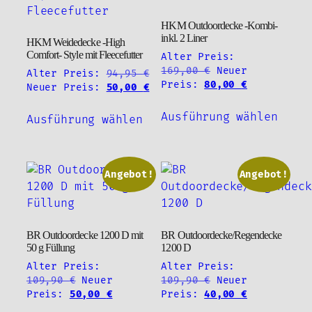
Optio
Optionen
könne
HKM Outdoordecke -Kombi-
können
auf
inkl. 2 Liner
HKM Weidedecke -High
auf
der
Comfort- Style mit Fleecefutter
Alter Preis:
der
Produ
Ursprünglicher
169,00
€
Neuer
Alter Preis:
94,95
€
Produktseite
gewäh
Preis
Aktueller
Preis:
80,00
€
Ursprünglicher
Aktueller
Neuer Preis:
50,00
€
gewählt
war:
Preis
werde
Preis
Preis
Diese
Dieses
169,00 €
ist:
werden
war:
ist:
Ausführung wählen
Ausführung wählen
Produ
Produkt
80,00 €.
94,95 €
50,00 €.
weist
weist
mehre
mehrere
Varia
Varianten
Angebot!
Angebot!
auf.
auf.
Die
Die
Optio
Optionen
BR Outdoordecke 1200 D mit
BR Outdoordecke/Regendecke
könne
können
50 g Füllung
1200 D
auf
auf
Alter Preis:
Alter Preis:
der
der
Ursprünglicher
Ursprünglicher
109,90
€
Neuer
109,90
€
Neuer
Produ
Produktseite
Preis
Aktueller
Preis
Aktueller
Preis:
50,00
€
Preis:
40,00
€
gewäh
gewählt
war:
Preis
war:
Preis