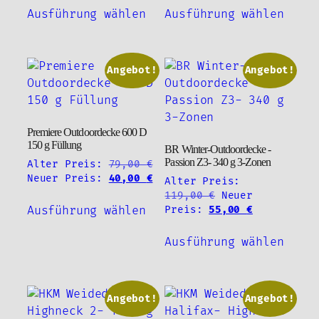
Dieses
Diese
werde
109,90 €
ist:
109,90 €
ist:
werden
Ausführung wählen
Ausführung wählen
Produkt
Produ
50,00 €.
40,00 €.
weist
weist
mehrere
mehre
Varianten
Varia
Angebot!
Angebot!
auf.
auf.
Die
Die
Optionen
Optio
Premiere Outdoordecke 600 D
können
könne
150 g Füllung
BR Winter-Outdoordecke -
auf
auf
Passion Z3- 340 g 3-Zonen
Alter Preis:
79,00
€
der
der
Ursprünglicher
Aktueller
Neuer Preis:
40,00
€
Alter Preis:
Produktseite
Produ
Preis
Preis
Ursprünglicher
119,00
€
Neuer
Dieses
gewählt
gewäh
war:
ist:
Preis
Aktueller
Preis:
55,00
€
Ausführung wählen
Produkt
79,00 €
40,00 €.
werden
werde
war:
Preis
Diese
weist
119,00 €
ist:
Ausführung wählen
Produ
mehrere
55,00 €.
weist
Varianten
mehre
auf.
Varia
Angebot!
Angebot!
Die
auf.
Optionen