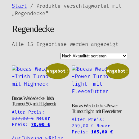
Zum
Start
/ Produkte verschlagwortet mit
Inhalt
„Regendecke“
springen
Regendecke
Nach
Alle 15 Ergebnisse werden angezeigt
Aktual
sortie
Angebot!
Angebot!
Bucas Weidedecke -Irish
Turnout 50- mit Highneck
Bucas Weidedecke -Power
Turnout light- mit Fleecefutter
Alter Preis:
Ursprünglicher
139,00
€
Neuer
Alter Preis:
Preis
Aktueller
Preis:
70,00
€
Ursprünglicher
259,00
€
Neuer
war:
Preis
Preis
Aktueller
Preis:
165,00
€
Dieses
139,00 €
ist:
war:
Preis
Ausführung wählen