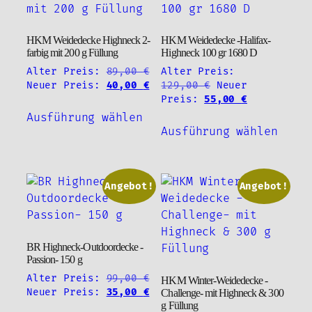
Die
können
Optio
auf
HKM Weidedecke Highneck 2-
HKM Weidedecke -Halifax-
könne
der
farbig mit 200 g Füllung
Highneck 100 gr 1680 D
auf
Produktseite
Alter Preis:
89,00
€
Alter Preis:
der
gewählt
Ursprünglicher
Aktueller
Ursprünglicher
Neuer Preis:
40,00
€
129,00
€
Neuer
Produ
werden
Preis
Preis
Preis
Aktueller
Preis:
55,00
€
Dieses
gewäh
war:
ist:
war:
Preis
Ausführung wählen
Diese
Produkt
89,00 €
40,00 €.
129,00 €
ist:
werde
Ausführung wählen
Produ
weist
55,00 €.
weist
mehrere
mehre
Varianten
Varia
Angebot!
Angebot!
auf.
auf.
Die
Die
Optionen
Optio
können
BR Highneck-Outdoordecke -
könne
auf
Passion- 150 g
auf
der
Alter Preis:
99,00
€
HKM Winter-Weidedecke -
der
Produktseite
Ursprünglicher
Aktueller
Neuer Preis:
35,00
€
Challenge- mit Highneck & 300
Produ
gewählt
g Füllung
Preis
Preis
Dieses