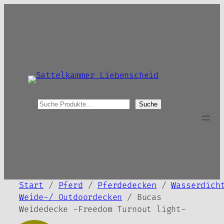
Zum
Inhalt
springen
S
Suche
u
c
h
e
Start
/
Pferd
/
Pferdedecken
/
Wasserdich
Weide-/ Outdoordecken
/ Bucas
Weidedecke -Freedom Turnout light-