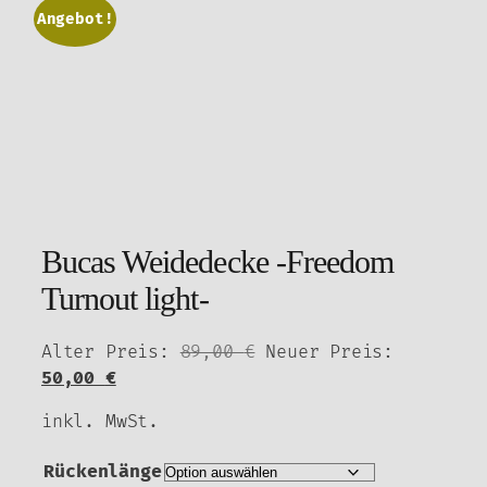
Angebot!
Bucas Weidedecke -Freedom
Turnout light-
Ursprünglicher
Alter Preis:
89,00
€
Neuer Preis:
Aktueller
Preis
50,00
€
Preis
war:
inkl. MwSt.
ist:
89,00 €
50,00 €.
Rückenlänge