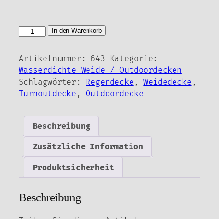
Bucas
In den Warenkorb
Weidedecke
-
Artikelnummer:
643
Kategorie:
Freedom
Wasserdichte Weide-/ Outdoordecken
Turnout
Schlagwörter:
Regendecke
,
Weidedecke
,
light-
Turnoutdecke
,
Outdoordecke
Menge
Beschreibung
Zusätzliche Information
Produktsicherheit
Beschreibung