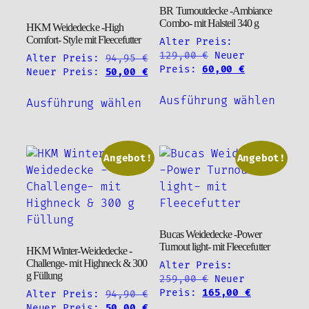
BR Turnoutdecke -Ambiance
Combo- mit Halsteil 340 g
HKM Weidedecke -High
Comfort- Style mit Fleecefutter
Alter Preis:
Ursprünglicher
129,00
€
Neuer
Alter Preis:
94,95
€
Preis
Aktueller
Preis:
60,00
€
Ursprünglicher
Aktueller
Neuer Preis:
50,00
€
war:
Preis
Preis
Preis
Diese
Dieses
129,00 €
ist:
war:
ist:
Ausführung wählen
Ausführung wählen
Produ
Produkt
60,00 €.
94,95 €
50,00 €.
weist
weist
mehre
mehrere
Varia
Varianten
Angebot!
Angebot!
auf.
auf.
Die
Die
Optio
Optionen
könne
können
Bucas Weidedecke -Power
auf
auf
Turnout light- mit Fleecefutter
HKM Winter-Weidedecke -
der
der
Challenge- mit Highneck & 300
Alter Preis:
Produ
Produktseite
g Füllung
Ursprünglicher
259,00
€
Neuer
gewäh
gewählt
Preis
Aktueller
Preis:
165,00
€
Alter Preis:
94,90
€
werde
werden
war:
Preis
Ursprünglicher
Aktueller
Neuer Preis:
50,00
€