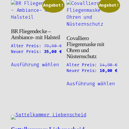
Varia
Angebot!
Angebot!
Optionen
auf.
können
Die
auf
Optio
der
BR Fliegendecke –
könne
Produktseite
Ambiance- mit Halsteil
Covalliero
auf
gewählt
Fliegenmaske mit
Alter Preis:
79,90
€
der
werden
Ohren und
Ursprünglicher
Aktueller
Neuer Preis:
35,00
€
Produ
Nüsternschutz
Preis
Preis
Dieses
gewäh
war:
ist:
Ausführung wählen
Alter Preis:
14,90
€
Produkt
werde
79,90 €
35,00 €.
Ursprünglicher
Aktu
Neuer Preis:
10,00
€
weist
Preis
Prei
Diese
mehrere
war:
ist:
Ausführung wählen
Produ
Varianten
14,90 €
10,0
weist
auf.
mehre
Die
Varia
Optionen
auf.
können
Die
auf
Optio