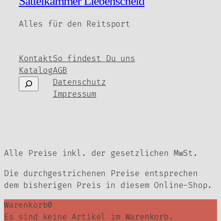
Sattelkammer Liebenscheid
der
könne
Produktseite
auf
gewählt
Alles für den Reitsport
der
werden
Produ
gewäh
Kontakt
So findest Du uns
werde
Katalog
AGB
Suchen
Datenschutz
Impressum
Alle Preise inkl. der gesetzlichen MwSt.
Die durchgestrichenen Preise entsprechen
dem bisherigen Preis in diesem Online-Shop.
Warenkorb
0
Es sind keine Artikel im Warenkorb.