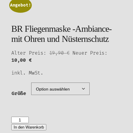
Angebot!
BR Fliegenmaske -Ambiance-
mit Ohren und Nüsternschutz
Ursprünglicher
Alter Preis:
19,90
€
Neuer Preis:
Aktueller
Preis
10,00
€
Preis
war:
inkl. MwSt.
ist:
19,90 €
10,00 €.
Größe
BR
Fliegenmaske
In den Warenkorb