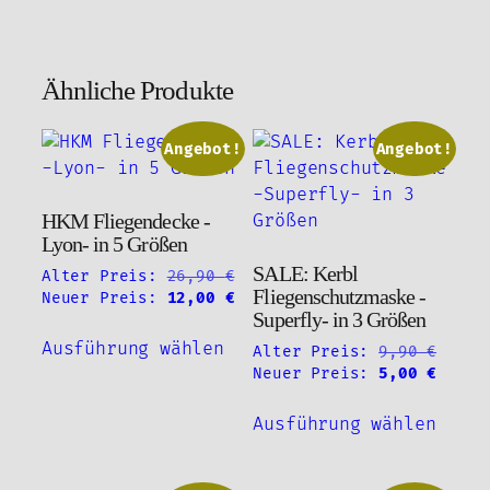
Ähnliche Produkte
Angebot!
Angebot!
HKM Fliegendecke -
Lyon- in 5 Größen
SALE: Kerbl
Alter Preis:
26,90
€
Fliegenschutzmaske -
Ursprünglicher
Aktueller
Neuer Preis:
12,00
€
Superfly- in 3 Größen
Preis
Preis
Dieses
war:
ist:
Ausführung wählen
Urspr
Alter Preis:
9,90
€
Produkt
26,90 €
12,00 €.
Preis
Aktue
Neuer Preis:
5,00
€
weist
war:
Preis
Diese
mehrere
9,90 
ist:
Ausführung wählen
Produ
Varianten
5,00 
weist
auf.
mehre
Die