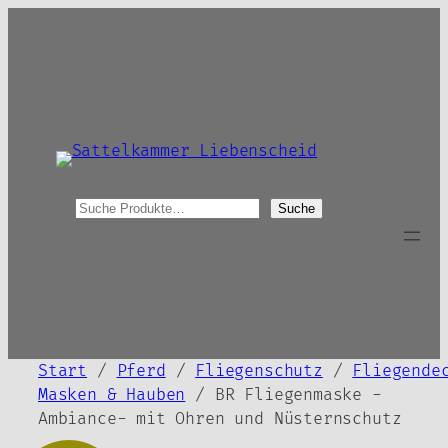
Zum
Inhalt
springen
S
Suche
u
c
h
e
Start
/
Pferd
/
Fliegenschutz
/
Fliegende
Masken & Hauben
/ BR Fliegenmaske -
Ambiance- mit Ohren und Nüsternschutz