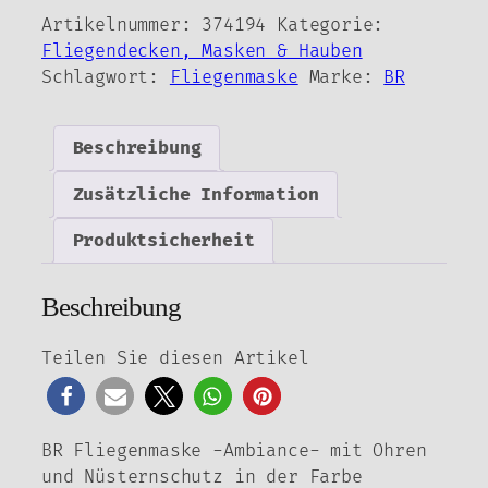
-
Artikelnummer:
374194
Kategorie:
Ambiance-
Fliegendecken, Masken & Hauben
mit
Schlagwort:
Fliegenmaske
Marke:
BR
Ohren
und
Nüsternschutz
Beschreibung
Menge
Zusätzliche Information
Produktsicherheit
Beschreibung
Teilen Sie diesen Artikel
BR Fliegenmaske -Ambiance- mit Ohren
und Nüsternschutz in der Farbe