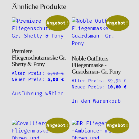
Ähnliche Produkte
Angebot!
Angebot!
Premiere
Fliegenschutzmaske Gr.
Noble Outfitters
Shetty & Pony
Fliegenmaske -
Guardsman- Gr. Pony
Ursprünglicher
Alter Preis:
6,90
€
Preis
Aktueller
Neuer Preis:
5,00
€
Alter Preis:
39,95
€
war:
Preis
Ursprünglicher
Aktu
Neuer Preis:
10,00
€
Dieses
6,90 €
ist:
Preis
Prei
Ausführung wählen
Produkt
5,00 €.
war:
ist:
In den Warenkorb
weist
39,95 €
10,0
mehrere
Varianten
auf.
Angebot!
Angebot!
Die