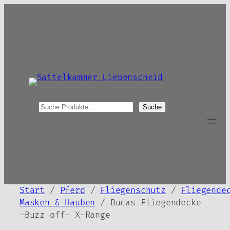
Zum
Inhalt
springen
S
Suche
u
c
h
e
Start
/
Pferd
/
Fliegenschutz
/
Fliegende
Masken & Hauben
/ Bucas Fliegendecke
-Buzz off- X-Range