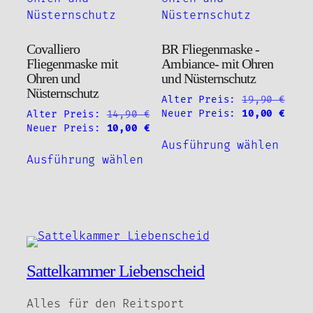
Optionen
können
auf
Covalliero
BR Fliegenmaske -
der
Fliegenmaske mit
Ambiance- mit Ohren
Produktseite
Ohren und
und Nüsternschutz
gewählt
Nüsternschutz
Alter Preis:
19,90
€
werden
Ursprünglicher
Aktu
Neuer Preis:
10,00
€
Alter Preis:
14,90
€
Preis
Prei
Ursprünglicher
Aktueller
Neuer Preis:
10,00
€
Diese
war:
ist:
Preis
Preis
Ausführung wählen
Dieses
Produ
19,90 €
10,0
war:
ist:
Ausführung wählen
Produkt
weist
14,90 €
10,00 €.
weist
mehre
mehrere
Varia
Varianten
auf.
auf.
Die
Die
Optio
Optionen
könne
Sattelkammer Liebenscheid
können
auf
auf
der
Alles für den Reitsport