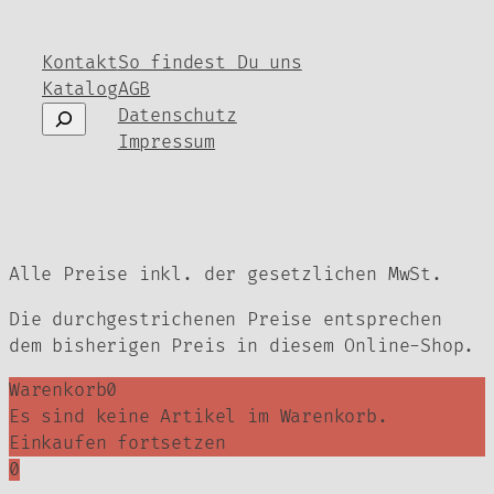
der
Produ
Produktseite
gewäh
gewählt
werde
Kontakt
So findest Du uns
werden
Katalog
AGB
Suchen
Datenschutz
Impressum
Alle Preise inkl. der gesetzlichen MwSt.
Die durchgestrichenen Preise entsprechen
dem bisherigen Preis in diesem Online-Shop.
Warenkorb
0
Es sind keine Artikel im Warenkorb.
Einkaufen fortsetzen
0